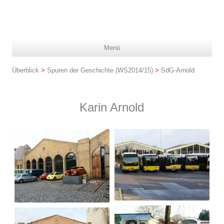
Z
Menü
In
spr
Überblick
>
Spuren der Geschichte (WS2014/15)
>
SdG-Arnold
Karin Arnold