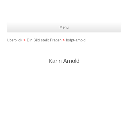
Z
Menü
In
spr
Überblick
>
Ein Bild stellt Fragen
>
bsfpt-arnold
Karin Arnold