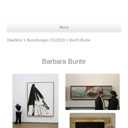
Z
Menü
In
spr
Überblick
>
Beziehungen (SS2013)
>
BezFt-Bunte
Barbara Bunte