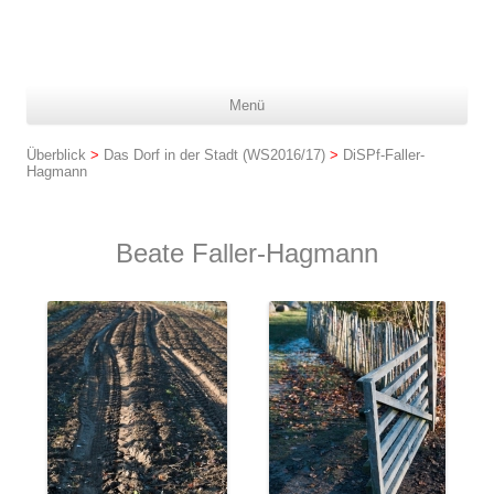
Z
Menü
In
spr
Überblick
>
Das Dorf in der Stadt (WS2016/17)
>
DiSPf-Faller-
Hagmann
Beate Faller-Hagmann