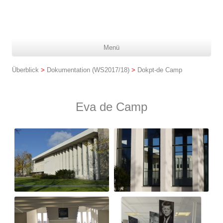
Z
Menü
In
spr
Überblick
>
Dokumentation (WS2017/18)
>
Dokpt-de Camp
Eva de Camp