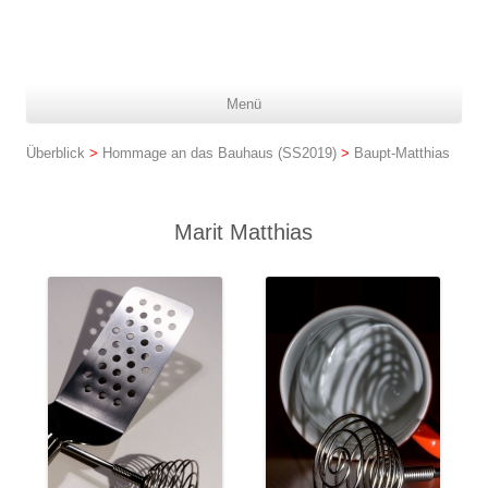
Z
Menü
In
spr
Überblick
>
Hommage an das Bauhaus (SS2019)
>
Baupt-Matthias
Marit Matthias