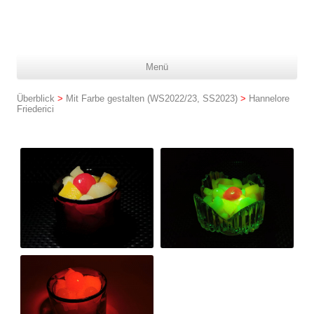
Z
Menü
In
spr
Überblick
>
Mit Farbe gestalten (WS2022/23, SS2023)
>
Hannelore
Friederici