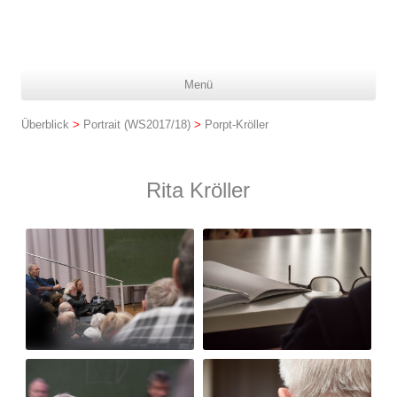
Z
Menü
In
spr
Überblick
>
Portrait (WS2017/18)
>
Porpt-Kröller
Rita Kröller