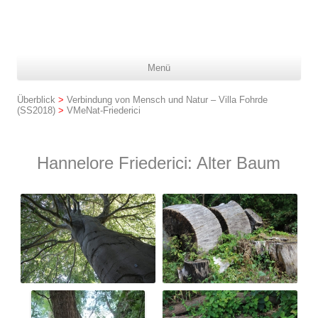
Z
Menü
In
spr
Überblick
>
Verbindung von Mensch und Natur – Villa Fohrde
(SS2018)
>
VMeNat-Friederici
Hannelore Friederici: Alter Baum